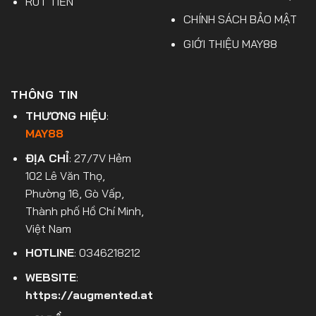
RÚT TIỀN
CHÍNH SÁCH BẢO MẬT
GIỚI THIỆU MAY88
THÔNG TIN
THƯƠNG HIỆU
:
MAY88
ĐỊA CHỈ
:
27/7V Hẻm
102 Lê Văn Thọ,
Phường 16, Gò Vấp,
Thành phố Hồ Chí Minh,
Việt Nam
HOTLINE
:
0346218212
WEBSITE
:
https://augmented.at