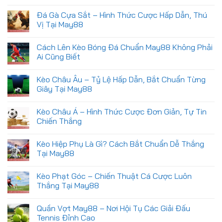
Đá Gà Cựa Sắt – Hình Thức Cược Hấp Dẫn, Thú
Vị Tại May88
Cách Lên Kèo Bóng Đá Chuẩn May88 Không Phải
Ai Cũng Biết
Kèo Châu Âu – Tỷ Lệ Hấp Dẫn, Bắt Chuẩn Từng
Giây Tại May88
Kèo Châu Á – Hình Thức Cược Đơn Giản, Tự Tin
Chiến Thắng
Kèo Hiệp Phụ Là Gì? Cách Bắt Chuẩn Dễ Thắng
Tại May88
Kèo Phạt Góc – Chiến Thuật Cá Cược Luôn
Thắng Tại May88
Quần Vợt May88 – Nơi Hội Tụ Các Giải Đấu
Tennis Đỉnh Cao