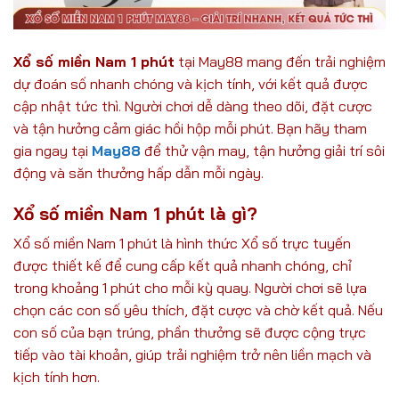
Xổ số miền Nam 1 phút
tại May88 mang đến trải nghiệm
dự đoán số nhanh chóng và kịch tính, với kết quả được
cập nhật tức thì. Người chơi dễ dàng theo dõi, đặt cược
và tận hưởng cảm giác hồi hộp mỗi phút. Bạn hãy tham
gia ngay tại
May88
để thử vận may, tận hưởng giải trí sôi
động và săn thưởng hấp dẫn mỗi ngày.
Xổ số miền Nam 1 phút là gì?
Xổ số miền Nam 1 phút là hình thức Xổ số trực tuyến
được thiết kế để cung cấp kết quả nhanh chóng, chỉ
trong khoảng 1 phút cho mỗi kỳ quay. Người chơi sẽ lựa
chọn các con số yêu thích, đặt cược và chờ kết quả. Nếu
con số của bạn trúng, phần thưởng sẽ được cộng trực
tiếp vào tài khoản, giúp trải nghiệm trở nên liền mạch và
kịch tính hơn.