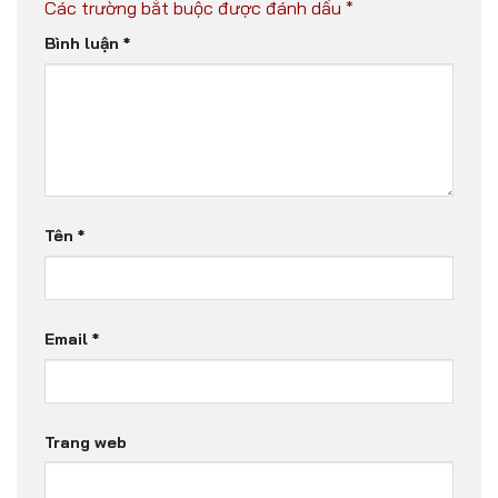
Các trường bắt buộc được đánh dấu
*
Bình luận
*
Tên
*
Email
*
Trang web