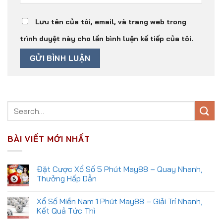
Lưu tên của tôi, email, và trang web trong
trình duyệt này cho lần bình luận kế tiếp của tôi.
BÀI VIẾT MỚI NHẤT
Đặt Cược Xổ Số 5 Phút May88 – Quay Nhanh,
Thưởng Hấp Dẫn
Xổ Số Miền Nam 1 Phút May88 – Giải Trí Nhanh,
Kết Quả Tức Thì