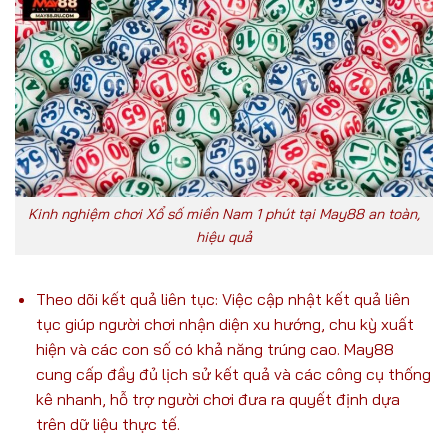
Kinh nghiệm chơi Xổ số miền Nam 1 phút tại May88 an toàn,
hiệu quả
Theo dõi kết quả liên tục: Việc cập nhật kết quả liên
tục giúp người chơi nhận diện xu hướng, chu kỳ xuất
hiện và các con số có khả năng trúng cao. May88
cung cấp đầy đủ lịch sử kết quả và các công cụ thống
kê nhanh, hỗ trợ người chơi đưa ra quyết định dựa
trên dữ liệu thực tế.