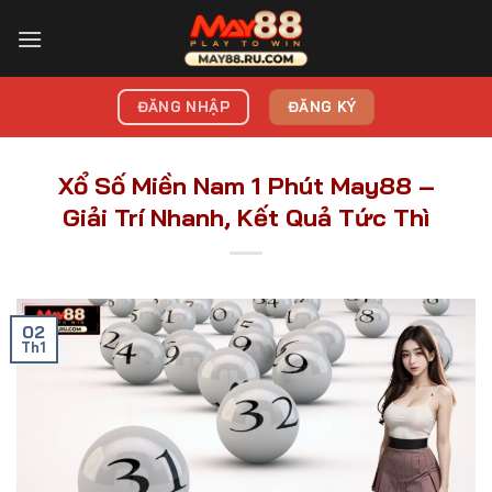
Bỏ
qua
nội
dung
ĐĂNG KÝ
ĐĂNG NHẬP
Xổ Số Miền Nam 1 Phút May88 –
Giải Trí Nhanh, Kết Quả Tức Thì
02
Th1