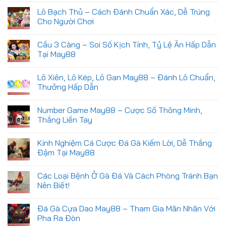
Lô Bạch Thủ – Cách Đánh Chuẩn Xác, Dễ Trúng
Cho Người Chơi
Cầu 3 Càng – Soi Số Kịch Tính, Tỷ Lệ Ăn Hấp Dẫn
Tại May88
Lô Xiên, Lô Kép, Lô Gan May88 – Đánh Lô Chuẩn,
Thưởng Hấp Dẫn
Number Game May88 – Cược Số Thông Minh,
Thắng Liền Tay
Kinh Nghiệm Cá Cược Đá Gà Kiếm Lời, Dễ Thắng
Đậm Tại May88
Các Loại Bệnh Ở Gà Đá Và Cách Phòng Tránh Bạn
Nên Biết!
Đá Gà Cựa Dao May88 – Tham Gia Mãn Nhãn Với
Pha Ra Đòn