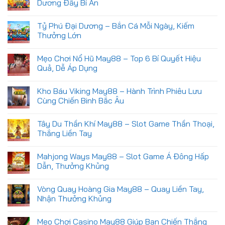
Dương Đầy Bí Ẩn
Tỷ Phú Đại Dương – Bắn Cá Mỗi Ngày, Kiếm
Thưởng Lớn
Mẹo Chơi Nổ Hũ May88 – Top 6 Bí Quyết Hiệu
Quả, Dễ Áp Dụng
Kho Báu Viking May88 – Hành Trình Phiêu Lưu
Cùng Chiến Binh Bắc Âu
Tây Du Thần Khí May88 – Slot Game Thần Thoại,
Thắng Liền Tay
Mahjong Ways May88 – Slot Game Á Đông Hấp
Dẫn, Thưởng Khủng
Vòng Quay Hoàng Gia May88 – Quay Liền Tay,
Nhận Thưởng Khủng
Mẹo Chơi Casino May88 Giúp Bạn Chiến Thắng