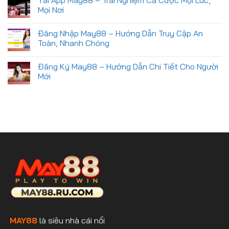
Tải App May88 – Trải Nghiệm Cá Cược Mọi Lúc,
Mọi Nơi
Đăng Nhập May88 – Hướng Dẫn Truy Cập An
Toàn, Nhanh Chóng
Đăng Ký May88 – Hướng Dẫn Chi Tiết Cho Người
Mới
MAY88
là siêu nhà cái nổi