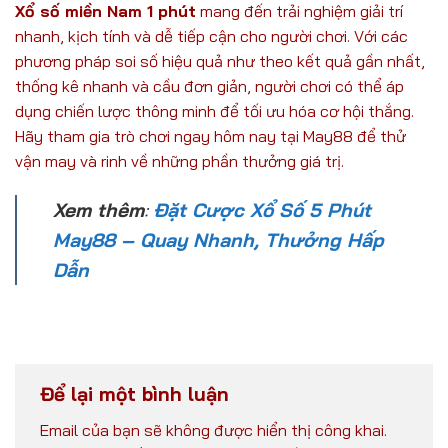
Xổ số miền Nam 1 phút
mang đến trải nghiệm giải trí
nhanh, kịch tính và dễ tiếp cận cho người chơi. Với các
phương pháp soi số hiệu quả như theo kết quả gần nhất,
thống kê nhanh và cầu đơn giản, người chơi có thể áp
dụng chiến lược thông minh để tối ưu hóa cơ hội thắng.
Hãy tham gia trò chơi ngay hôm nay tại May88 để thử
vận may và rinh về những phần thưởng giá trị.
Xem thêm
:
Đặt Cược Xổ Số 5 Phút
May88 – Quay Nhanh, Thưởng Hấp
Dẫn
Để lại một bình luận
Email của bạn sẽ không được hiển thị công khai.