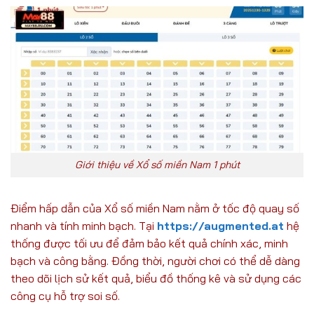
Giới thiệu về Xổ số miền Nam 1 phút
Điểm hấp dẫn của Xổ số miền Nam nằm ở tốc độ quay số
nhanh và tính minh bạch. Tại
https://augmented.at
hệ
thống được tối ưu để đảm bảo kết quả chính xác, minh
bạch và công bằng. Đồng thời, người chơi có thể dễ dàng
theo dõi lịch sử kết quả, biểu đồ thống kê và sử dụng các
công cụ hỗ trợ soi số.