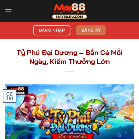
Bỏ
qua
nội
dung
ĐĂNG KÝ
ĐĂNG NHẬP
Tỷ Phú Đại Dương – Bắn Cá Mỗi
Ngày, Kiếm Thưởng Lớn
02
Th1