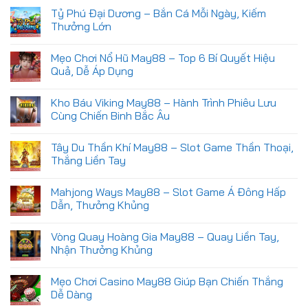
Tỷ Phú Đại Dương – Bắn Cá Mỗi Ngày, Kiếm
Thưởng Lớn
Mẹo Chơi Nổ Hũ May88 – Top 6 Bí Quyết Hiệu
Quả, Dễ Áp Dụng
Kho Báu Viking May88 – Hành Trình Phiêu Lưu
Cùng Chiến Binh Bắc Âu
Tây Du Thần Khí May88 – Slot Game Thần Thoại,
Thắng Liền Tay
Mahjong Ways May88 – Slot Game Á Đông Hấp
Dẫn, Thưởng Khủng
Vòng Quay Hoàng Gia May88 – Quay Liền Tay,
Nhận Thưởng Khủng
Mẹo Chơi Casino May88 Giúp Bạn Chiến Thắng
Dễ Dàng