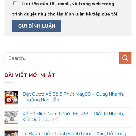
Lưu tên của tôi, email, và trang web trong
trình duyệt này cho lần bình luận kế tiếp của tôi.
BÀI VIẾT MỚI NHẤT
Đặt Cược Xổ Số 5 Phút May88 – Quay Nhanh,
Thưởng Hấp Dẫn
Xổ Số Miền Nam 1 Phút May88 – Giải Trí Nhanh,
Kết Quả Tức Thì
Lô Bạch Thủ – Cách Đánh Chuẩn Xác, Dễ Trúng