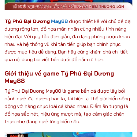
Tỷ Phú Đại Dương
May88
được thiết kế với chủ đề đại
dương rộng lớn, đồ họa mãn nhãn cùng nhiều tính năng
hiện đại. Với quy tắc đơn giản, đa dạng phòng cược khác
nhau và hệ thống vũ khí tân tiến giúp bạn chinh phục
được mục tiêu dễ dàng. Bạn hãy cùng khám phá chi tiết
qua nội dung bài viết bên dưới để nắm rõ hơn.
Giới thiệu về game Tỷ Phú Đại Dương
May88
Tỷ Phú Đại Dương May88 là game bắn cá được lấy bối
cảnh dưới đại dương bao la, tái hiện lại thế giới biển sống
động với hàng chục loài cá khác nhau. Điểm ấn tượng là
đồ họa sắc nét, hiệu ứng mượt mà, tạo cảm giác chân
thực như đang dưới lòng biển sâu.