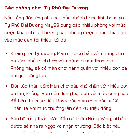
Các phòng chơi Tỷ Phú Đại Dương
Nền tảng đáp ứng nhu cầu của khách hàng khi tham gia
Tỷ Phú Đại Dương May88 cung cấp nhiều phòng với mức
cược khác nhau. Thường các phòng được phân chia dựa
vào mức đạn tối thiểu, tối đa.
Khám phá đại dương: Màn chơi cơ bản với những chú
cá vừa, nhỏ thích hợp với những ai mới tham gia.
Phòng này sẽ có màn chơi hành quân với nhiều con cá
bơi qua cùng lúc.
Đón lộc thần tiên: Màn chơi gặp khó khăn với nhiều con
cá lớn, khủng. Bạn cần dùng loại đạn với mức súng cao
để tiêu thụ mục tiêu. Boss của màn chơi này là Cá
Thần Tài với mức thưởng lên đến 20 triệu đồng.
Săn hũ rồng thần: Màn đấu có thêm Rồng Vàng, ai bắn
được sẽ nhả ra Ngọc và nhận thưởng. Đặc biệt nếu