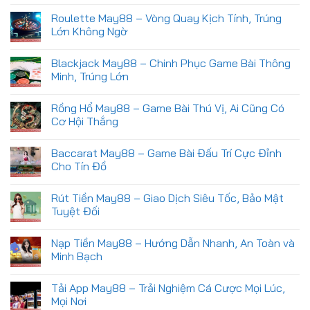
Roulette May88 – Vòng Quay Kịch Tính, Trúng
Lớn Không Ngờ
Blackjack May88 – Chinh Phục Game Bài Thông
Minh, Trúng Lớn
Rồng Hổ May88 – Game Bài Thú Vị, Ai Cũng Có
Cơ Hội Thắng
Baccarat May88 – Game Bài Đấu Trí Cực Đỉnh
Cho Tín Đồ
Rút Tiền May88 – Giao Dịch Siêu Tốc, Bảo Mật
Tuyệt Đối
Nạp Tiền May88 – Hướng Dẫn Nhanh, An Toàn và
Minh Bạch
Tải App May88 – Trải Nghiệm Cá Cược Mọi Lúc,
Mọi Nơi