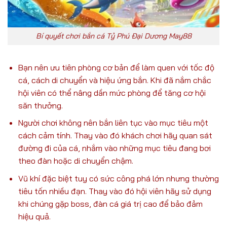
Bí quyết chơi bắn cá Tỷ Phú Đại Dương May88
Bạn nên ưu tiên phòng cơ bản để làm quen với tốc độ
cá, cách di chuyển và hiệu ứng bắn. Khi đã nắm chắc
hội viên có thể nâng dần mức phòng để tăng cơ hội
săn thưởng.
Người chơi không nên bắn liên tục vào mục tiêu một
cách cảm tính. Thay vào đó khách chơi hãy quan sát
đường đi của cá, nhắm vào những mục tiêu đang bơi
theo đàn hoặc di chuyển chậm.
Vũ khí đặc biệt tuy có sức công phá lớn nhưng thường
tiêu tốn nhiều đạn. Thay vào đó hội viên hãy sử dụng
khi chúng gặp boss, đàn cá giá trị cao để bảo đảm
hiệu quả.