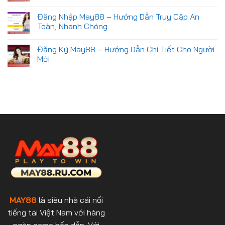
Đăng Nhập May88 – Hướng Dẫn Truy Cập An
Toàn, Nhanh Chóng
Đăng Ký May88 – Hướng Dẫn Chi Tiết Cho Người
Mới
MAY88
là siêu nhà cái nổi
tiếng tai Việt Nam với hàng
ngàn game hấp dẫn. Với