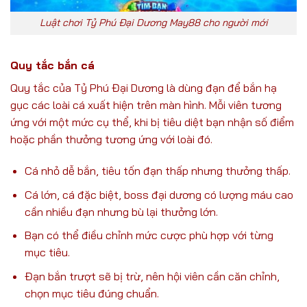
Luật chơi Tỷ Phú Đại Dương May88 cho người mới
Quy tắc bắn cá
Quy tắc của Tỷ Phú Đại Dương là dùng đạn để bắn hạ
gục các loài cá xuất hiện trên màn hình. Mỗi viên tương
ứng với một mức cụ thể, khi bị tiêu diệt bạn nhận số điểm
hoặc phần thưởng tương ứng với loài đó.
Cá nhỏ dễ bắn, tiêu tốn đạn thấp nhưng thưởng thấp.
Cá lớn, cá đặc biệt, boss đại dương có lượng máu cao
cần nhiều đạn nhưng bù lại thưởng lớn.
Bạn có thể điều chỉnh mức cược phù hợp với từng
mục tiêu.
Đạn bắn trượt sẽ bị trừ, nên hội viên cần căn chỉnh,
chọn mục tiêu đúng chuẩn.