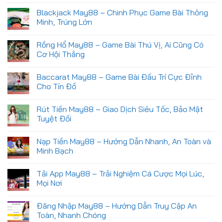
Blackjack May88 – Chinh Phục Game Bài Thông
Minh, Trúng Lớn
Rồng Hổ May88 – Game Bài Thú Vị, Ai Cũng Có
Cơ Hội Thắng
Baccarat May88 – Game Bài Đấu Trí Cực Đỉnh
Cho Tín Đồ
Rút Tiền May88 – Giao Dịch Siêu Tốc, Bảo Mật
Tuyệt Đối
Nạp Tiền May88 – Hướng Dẫn Nhanh, An Toàn và
Minh Bạch
Tải App May88 – Trải Nghiệm Cá Cược Mọi Lúc,
Mọi Nơi
Đăng Nhập May88 – Hướng Dẫn Truy Cập An
Toàn, Nhanh Chóng