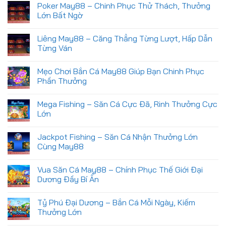
Poker May88 – Chinh Phục Thử Thách, Thưởng
Lớn Bất Ngờ
Liêng May88 – Căng Thẳng Từng Lượt, Hấp Dẫn
Từng Ván
Mẹo Chơi Bắn Cá May88 Giúp Bạn Chinh Phục
Phần Thưởng
Mega Fishing – Săn Cá Cực Đã, Rinh Thưởng Cực
Lớn
Jackpot Fishing – Săn Cá Nhận Thưởng Lớn
Cùng May88
Vua Săn Cá May88 – Chính Phục Thế Giới Đại
Dương Đầy Bí Ẩn
Tỷ Phú Đại Dương – Bắn Cá Mỗi Ngày, Kiếm
Thưởng Lớn