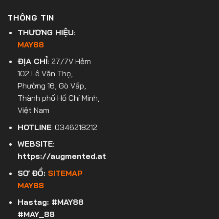
THÔNG TIN
THƯƠNG HIỆU
:
MAY88
ĐỊA CHỈ
:
27/7V Hẻm
102 Lê Văn Thọ,
Phường 16, Gò Vấp,
Thành phố Hồ Chí Minh,
Việt Nam
HOTLINE
:
0346218212
WEBSITE
:
https://augmented.at
SƠ ĐỒ:
SITEMAP
MAY88
Hastag: #MAY88
#MAY_88