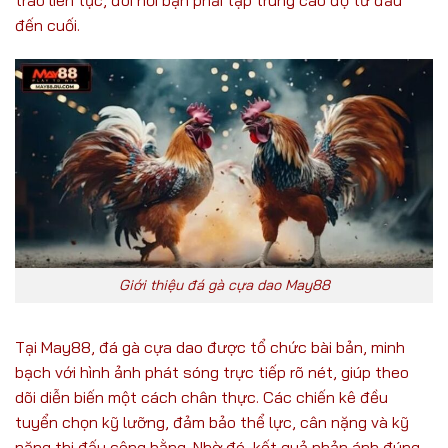
trào liên tục, đòi hỏi bạn phải tập trung cao độ từ đầu
đến cuối.
Giới thiệu đá gà cựa dao May88
Tại May88, đá gà cựa dao được tổ chức bài bản, minh
bạch với hình ảnh phát sóng trực tiếp rõ nét, giúp theo
dõi diễn biến một cách chân thực. Các chiến kê đều
tuyển chọn kỹ lưỡng, đảm bảo thể lực, cân nặng và kỹ
năng thi đấu công bằng. Nhờ đó, kết quả phản ánh đúng