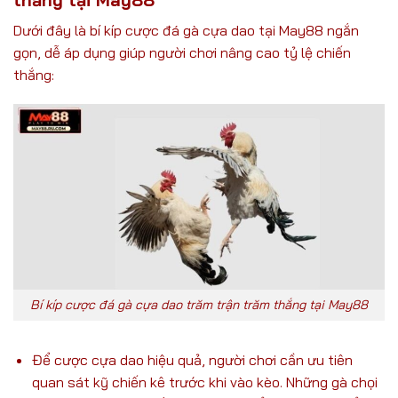
Dưới đây là bí kíp cược đá gà cựa dao tại May88 ngắn
gọn, dễ áp dụng giúp người chơi nâng cao tỷ lệ chiến
thắng:
Bí kíp cược đá gà cựa dao trăm trận trăm thắng tại May88
Để cược cựa dao hiệu quả, người chơi cần ưu tiên
quan sát kỹ chiến kê trước khi vào kèo. Những gà chọi