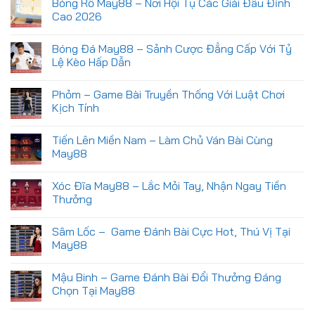
Bóng Rổ May88 – Nơi Hội Tụ Các Giải Đấu Đỉnh
Cao 2026
Bóng Đá May88 – Sảnh Cược Đẳng Cấp Với Tỷ
Lệ Kèo Hấp Dẫn
Phỏm – Game Bài Truyền Thống Với Luật Chơi
Kịch Tính
Tiến Lên Miền Nam – Làm Chủ Ván Bài Cùng
May88
Xóc Đĩa May88 – Lắc Mỏi Tay, Nhận Ngay Tiền
Thưởng
Sâm Lốc – Game Đánh Bài Cực Hot, Thú Vị Tại
May88
Mậu Binh – Game Đánh Bài Đổi Thưởng Đáng
Chọn Tại May88