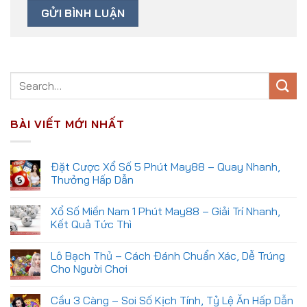
BÀI VIẾT MỚI NHẤT
Đặt Cược Xổ Số 5 Phút May88 – Quay Nhanh,
Thưởng Hấp Dẫn
Xổ Số Miền Nam 1 Phút May88 – Giải Trí Nhanh,
Kết Quả Tức Thì
Lô Bạch Thủ – Cách Đánh Chuẩn Xác, Dễ Trúng
Cho Người Chơi
Cầu 3 Càng – Soi Số Kịch Tính, Tỷ Lệ Ăn Hấp Dẫn