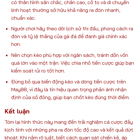
có thân hình săn chắc, chân cao, cổ to và di chuyển
linh hoạt thường sở hữu khả năng ra đòn nhanh,
chuẩn xác.
Người chơi hãy theo dõi lịch sử thi đấu, phong cách ra
đòn và tỷ lệ thắng của gà đá để đánh giá chính xác
hơn.
Nên chọn kèo phù hợp với ngân sách, tránh dồn vốn
quá lớn vào một trận. Việc chia nhỏ tiền cược giúp bạn
kiểm soát rủi ro tốt hơn.
Đừng bỏ qua biến động kèo và dòng tiền cược trên
May88, vì đây là tín hiệu quan trọng phản ánh nhận
định của số đông, giúp bạn chốt kèo đúng thời điểm.
Kết luận
Tóm lại hình thức này mang đến trải nghiệm cá cược đầy
kịch tính với những pha ra đòn tốc độ cao và kết quả dứt
khoát. Khi nắm rõ luật, biết cách quan sát chiến kê, áp