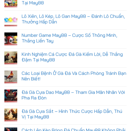
Tại May88
Lô Xiên, Lô Kép, Lô Gan May88 – Đánh Lô Chuẩn,
Thưởng Hấp Dẫn
Number Game May88 – Cược Số Thông Minh,
Thắng Liền Tay
Kinh Nghiệm Cá Cược Đá Gà Kiếm Lời, Dễ Thắng
Đậm Tại May88
Các Loại Bệnh Ở Gà Đá Và Cách Phòng Tránh Bạn
Nên Biết!
Đá Gà Cựa Dao May88 – Tham Gia Mãn Nhãn Với
Pha Ra Đòn
Đá Gà Cựa Sắt – Hình Thức Cược Hấp Dẫn, Thú
Vị Tại May88
Cách Lên Kèo Bóng Đá Chuẩn May88 Không Phải