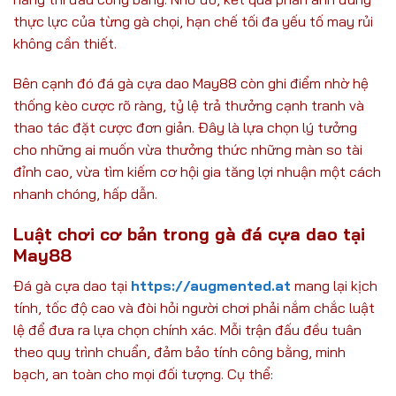
thực lực của từng gà chọi, hạn chế tối đa yếu tố may rủi
không cần thiết.
Bên cạnh đó đá gà cựa dao May88 còn ghi điểm nhờ hệ
thống kèo cược rõ ràng, tỷ lệ trả thưởng cạnh tranh và
thao tác đặt cược đơn giản. Đây là lựa chọn lý tưởng
cho những ai muốn vừa thưởng thức những màn so tài
đỉnh cao, vừa tìm kiếm cơ hội gia tăng lợi nhuận một cách
nhanh chóng, hấp dẫn.
Luật chơi cơ bản trong gà đá cựa dao tại
May88
Đá gà cựa dao tại
https://augmented.at
mang lại kịch
tính, tốc độ cao và đòi hỏi người chơi phải nắm chắc luật
lệ để đưa ra lựa chọn chính xác. Mỗi trận đấu đều tuân
theo quy trình chuẩn, đảm bảo tính công bằng, minh
bạch, an toàn cho mọi đối tượng. Cụ thể: