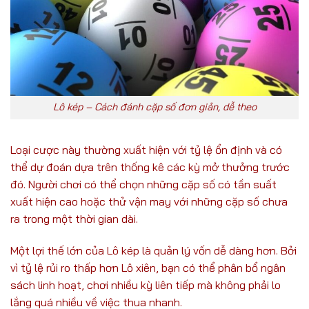
Lô kép – Cách đánh cặp số đơn giản, dễ theo
Loại cược này thường xuất hiện với tỷ lệ ổn định và có
thể dự đoán dựa trên thống kê các kỳ mở thưởng trước
đó. Người chơi có thể chọn những cặp số có tần suất
xuất hiện cao hoặc thử vận may với những cặp số chưa
ra trong một thời gian dài.
Một lợi thế lớn của Lô kép là quản lý vốn dễ dàng hơn. Bởi
vì tỷ lệ rủi ro thấp hơn Lô xiên, bạn có thể phân bổ ngân
sách linh hoạt, chơi nhiều kỳ liên tiếp mà không phải lo
lắng quá nhiều về việc thua nhanh.