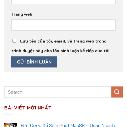
Trang web
Lưu tên của tôi, email, và trang web trong
trình duyệt này cho lần bình luận kế tiếp của tôi.
BÀI VIẾT MỚI NHẤT
Đặt Cược Xổ Số 5 Phút May88 – Quay Nhanh,