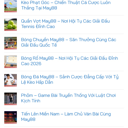
Kèo Phạt Góc – Chiến Thuật Cá Cược Luôn
Thắng Tại May88
Quần Vợt May88 – Nơi Hội Tụ Các Giải Đấu
Tennis Đỉnh Cao
Bóng Chuyền May88 – Săn Thưởng Cùng Các
Giải Đấu Quốc Tế
Bóng Rổ May88 – Nơi Hội Tụ Các Giải Đấu Đỉnh
Cao 2026
Bóng Đá May88 – Sảnh Cược Đẳng Cấp Với Tỷ
Lệ Kèo Hấp Dẫn
Phỏm – Game Bài Truyền Thống Với Luật Chơi
Kịch Tính
Tiến Lên Miền Nam – Làm Chủ Ván Bài Cùng
May88