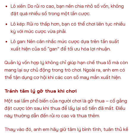
Lô xiên: Do rủi ro cao, bạn nên chia nhỏ số vốn, không
đặt quá nhiều số trong một lần cược.
Lô kép: Rủi ro thấp hơn, bạn có thể chơi liên tục nhiều
kỳ với mức cược vừa phải.
Lô gan: Nên cân nhắc mức cược dựa trên tần suất
xuất hiện của số “gan” để tối ưu hóa lợi nhuận.
Quản lý vốn hợp lý không chỉ giúp hạn chế thua lỗ mà còn
mang lại sự chủ động trong trò chơi. Ngoài ra, anh em có
thể tận dụng cơ hội khi các con số may mắn xuất hiện.
Tránh tâm lý gỡ thua khi chơi
Một sai lầm phổ biến của người chơi là gỡ thua – cố gắng
đặt cược lớn sau khi thua để lấy lại số tiền đã mất. Điều
này thường dẫn đến rủi ro cao và thua thêm.
Thay vào đó, anh em hãy giữ tâm lý bình tĩnh, tuân thủ kế