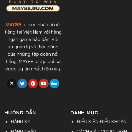
MAY88
là siêu nhà cái nổi
tiếng tai Việt Nam với hàng
ngàn game hấp dẫn. Với
sự quản lý và điều hành
của những tập đoàn nổi
tiếng, MAY88 là địa chỉ cá
cược uy tín nhất hiện nay.
HƯỚNG DẪN
DANH MỤC
ĐĂNG KÝ
ĐIỀU KIỆN ĐIỀU KHOẢN
ĐĂNG NHẬP
CÁCH ĐẶT CƯỢC TRÊN