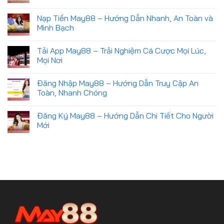
Nạp Tiền May88 – Hướng Dẫn Nhanh, An Toàn và
Minh Bạch
Tải App May88 – Trải Nghiệm Cá Cược Mọi Lúc,
Mọi Nơi
Đăng Nhập May88 – Hướng Dẫn Truy Cập An
Toàn, Nhanh Chóng
Đăng Ký May88 – Hướng Dẫn Chi Tiết Cho Người
Mới