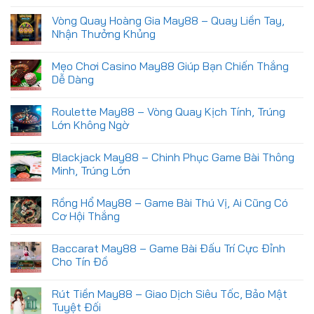
Vòng Quay Hoàng Gia May88 – Quay Liền Tay,
Nhận Thưởng Khủng
Mẹo Chơi Casino May88 Giúp Bạn Chiến Thắng
Dễ Dàng
Roulette May88 – Vòng Quay Kịch Tính, Trúng
Lớn Không Ngờ
Blackjack May88 – Chinh Phục Game Bài Thông
Minh, Trúng Lớn
Rồng Hổ May88 – Game Bài Thú Vị, Ai Cũng Có
Cơ Hội Thắng
Baccarat May88 – Game Bài Đấu Trí Cực Đỉnh
Cho Tín Đồ
Rút Tiền May88 – Giao Dịch Siêu Tốc, Bảo Mật
Tuyệt Đối