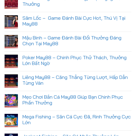
Thưởng
Sâm Lốc – Game Đánh Bài Cực Hot, Thú Vị Tại
May88
Mậu Binh – Game Đánh Bài Đổi Thưởng Đáng
Chọn Tại May88
Poker May88 – Chinh Phục Thử Thách, Thưởng
Lớn Bất Ngờ
Liêng May88 – Căng Thẳng Từng Lượt, Hấp Dẫn
Từng Ván
Mẹo Chơi Bắn Cá May88 Giúp Bạn Chinh Phục
Phần Thưởng
Mega Fishing – Săn Cá Cực Đã, Rinh Thưởng Cực
Lớn