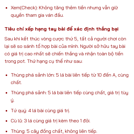
Xem(Check): Không tăng thêm tiền nhưng vẫn giữ
quyền tham gia ván đấu.
Tiêu chí xếp hạng tay bài để xác định thắng bại
Sau khi kết thúc vòng cược thứ 5, tất cả người chơi còn
lại sẽ so sánh tổ hợp bài của mình. Người sở hữu tay bài
có giá trị cao nhất sẽ chiến thắng và nhận toàn bộ tiền
trong pot. Thứ hạng cụ thể như sau:
Thùng phá sảnh lớn: 5 lá bài liên tiếp từ 10 đến A, cùng
chất.
Thùng phá sảnh: 5 lá bài liên tiếp cùng chất, giá trị tùy
ý.
Tứ quý: 4 lá bài cùng giá trị.
Cù lũ: 3 lá cùng giá trị kèm theo 1 đôi.
Thùng: 5 cây đồng chất, không liên tiếp.