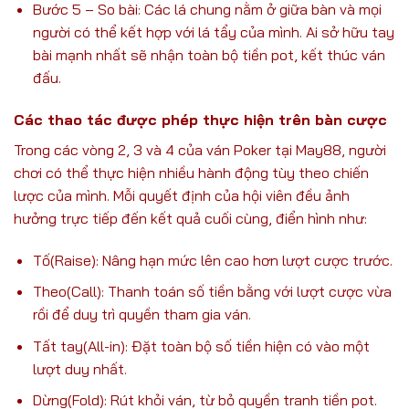
Bước 5 – So bài: Các lá chung nằm ở giữa bàn và mọi
người có thể kết hợp với lá tẩy của mình. Ai sở hữu tay
bài mạnh nhất sẽ nhận toàn bộ tiền pot, kết thúc ván
đấu.
Các thao tác được phép thực hiện trên bàn cược
Trong các vòng 2, 3 và 4 của ván Poker tại May88, người
chơi có thể thực hiện nhiều hành động tùy theo chiến
lược của mình. Mỗi quyết định của hội viên đều ảnh
hưởng trực tiếp đến kết quả cuối cùng, điển hình như:
Tố(Raise): Nâng hạn mức lên cao hơn lượt cược trước.
Theo(Call): Thanh toán số tiền bằng với lượt cược vừa
rồi để duy trì quyền tham gia ván.
Tất tay(All-in): Đặt toàn bộ số tiền hiện có vào một
lượt duy nhất.
Dừng(Fold): Rút khỏi ván, từ bỏ quyền tranh tiền pot.