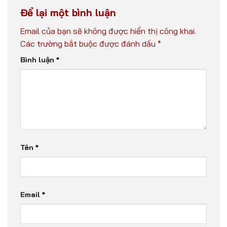
Để lại một bình luận
Email của bạn sẽ không được hiển thị công khai.
Các trường bắt buộc được đánh dấu
*
Bình luận
*
Tên
*
Email
*