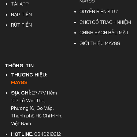
MAY88
TẢI APP
QUYỀN RIÊNG TƯ
NẠP TIỀN
CHƠI CÓ TRÁCH NHIỆM
RÚT TIỀN
CHÍNH SÁCH BẢO MẬT
GIỚI THIỆU MAY88
THÔNG TIN
THƯƠNG HIỆU
:
MAY88
ĐỊA CHỈ
:
27/7V Hẻm
102 Lê Văn Thọ,
Phường 16, Gò Vấp,
Thành phố Hồ Chí Minh,
Việt Nam
HOTLINE
:
0346218212