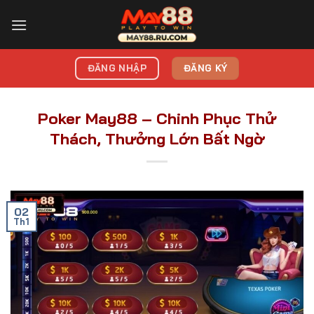
Bỏ
qua
nội
dung
ĐĂNG KÝ
ĐĂNG NHẬP
Poker May88 – Chinh Phục Thử
Thách, Thưởng Lớn Bất Ngờ
02
Th1