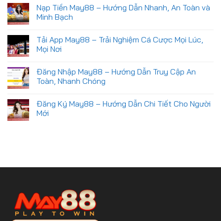
Nạp Tiền May88 – Hướng Dẫn Nhanh, An Toàn và
Minh Bạch
Tải App May88 – Trải Nghiệm Cá Cược Mọi Lúc,
Mọi Nơi
Đăng Nhập May88 – Hướng Dẫn Truy Cập An
Toàn, Nhanh Chóng
Đăng Ký May88 – Hướng Dẫn Chi Tiết Cho Người
Mới