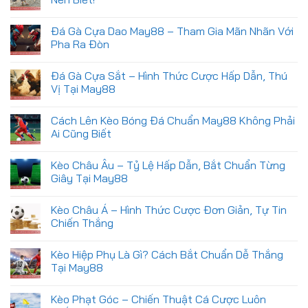
Đá Gà Cựa Dao May88 – Tham Gia Mãn Nhãn Với
Pha Ra Đòn
Đá Gà Cựa Sắt – Hình Thức Cược Hấp Dẫn, Thú
Vị Tại May88
Cách Lên Kèo Bóng Đá Chuẩn May88 Không Phải
Ai Cũng Biết
Kèo Châu Âu – Tỷ Lệ Hấp Dẫn, Bắt Chuẩn Từng
Giây Tại May88
Kèo Châu Á – Hình Thức Cược Đơn Giản, Tự Tin
Chiến Thắng
Kèo Hiệp Phụ Là Gì? Cách Bắt Chuẩn Dễ Thắng
Tại May88
Kèo Phạt Góc – Chiến Thuật Cá Cược Luôn