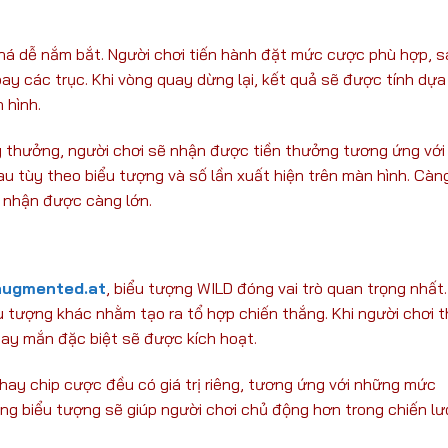
á dễ nắm bắt. Người chơi tiến hành đặt mức cược phù hợp, s
y các trục. Khi vòng quay dừng lại, kết quả sẽ được tính dựa
 hình.
 thưởng, người chơi sẽ nhận được tiền thưởng tương ứng với
u tùy theo biểu tượng và số lần xuất hiện trên màn hình. Càn
g nhận được càng lớn.
augmented.at
, biểu tượng WILD đóng vai trò quan trọng nhất.
 tượng khác nhằm tạo ra tổ hợp chiến thắng. Khi người chơi 
ay mắn đặc biệt sẽ được kích hoạt.
 hay chip cược đều có giá trị riêng, tương ứng với những mức
ừng biểu tượng sẽ giúp người chơi chủ động hơn trong chiến l