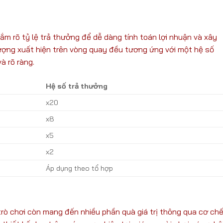
ắm rõ tỷ lệ trả thưởng để dễ dàng tính toán lợi nhuận và xây
tượng xuất hiện trên vòng quay đều tương ứng với một hệ số
à rõ ràng.
Hệ số trả thưởng
x20
x8
x5
x2
Áp dụng theo tổ hợp
rò chơi còn mang đến nhiều phần quà giá trị thông qua cơ ch