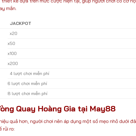
thiết kế dựa trên mức cược hiện tại, giúp người chơi có cơ hộ
may mắn.
JACKPOT
x20
x50
x100
x200
4 lượt chơi miễn phí
6 lượt chơi miễn phí
8 lượt chơi miễn phí
Vòng Quay Hoàng Gia tại May88
hiệu quả hơn, người chơi nên áp dụng một số mẹo nhỏ dưới đ
rủi ro: