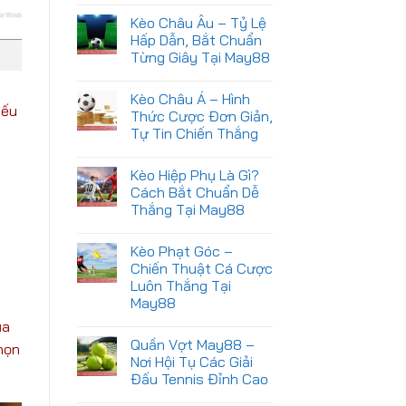
Kèo Châu Âu – Tỷ Lệ
Hấp Dẫn, Bắt Chuẩn
Từng Giây Tại May88
Kèo Châu Á – Hình
yếu
Thức Cược Đơn Giản,
Tự Tin Chiến Thắng
Kèo Hiệp Phụ Là Gì?
Cách Bắt Chuẩn Dễ
Thắng Tại May88
Kèo Phạt Góc –
Chiến Thuật Cá Cược
Luôn Thắng Tại
May88
ủa
Quần Vợt May88 –
họn
Nơi Hội Tụ Các Giải
Đấu Tennis Đỉnh Cao