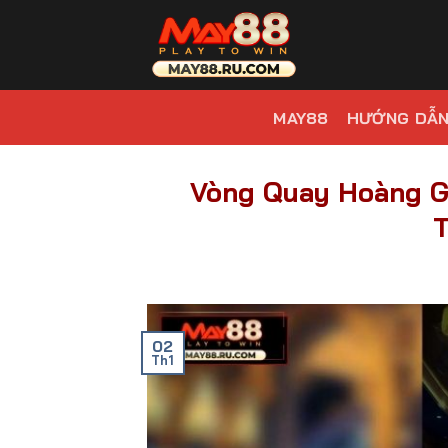
Bỏ
qua
nội
dung
MAY88
HƯỚNG DẪ
Vòng Quay Hoàng G
02
Th1