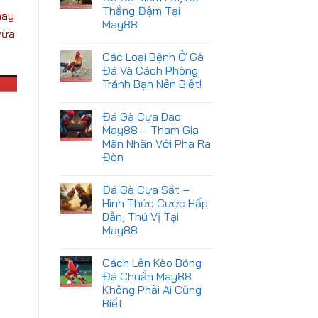
Thắng Đậm Tại
may
May88
vừa
Các Loại Bệnh Ở Gà
Đá Và Cách Phòng
Tránh Bạn Nên Biết!
Đá Gà Cựa Dao
May88 – Tham Gia
Mãn Nhãn Với Pha Ra
Đòn
Đá Gà Cựa Sắt –
Hình Thức Cược Hấp
Dẫn, Thú Vị Tại
May88
Cách Lên Kèo Bóng
Đá Chuẩn May88
Không Phải Ai Cũng
Biết