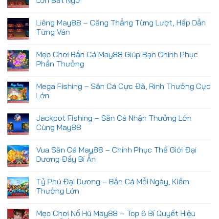
Lớn Bất Ngờ
Liêng May88 – Căng Thẳng Từng Lượt, Hấp Dẫn
Từng Ván
Mẹo Chơi Bắn Cá May88 Giúp Bạn Chinh Phục
Phần Thưởng
Mega Fishing – Săn Cá Cực Đã, Rinh Thưởng Cực
Lớn
Jackpot Fishing – Săn Cá Nhận Thưởng Lớn
Cùng May88
Vua Săn Cá May88 – Chính Phục Thế Giới Đại
Dương Đầy Bí Ẩn
Tỷ Phú Đại Dương – Bắn Cá Mỗi Ngày, Kiếm
Thưởng Lớn
Mẹo Chơi Nổ Hũ May88 – Top 6 Bí Quyết Hiệu