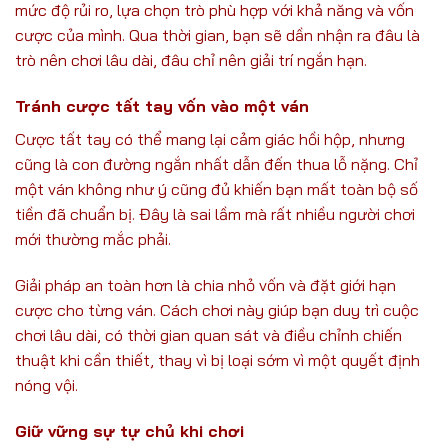
mức độ rủi ro, lựa chọn trò phù hợp với khả năng và vốn
cược của mình. Qua thời gian, bạn sẽ dần nhận ra đâu là
trò nên chơi lâu dài, đâu chỉ nên giải trí ngắn hạn.
Tránh cược tất tay vốn vào một ván
Cược tất tay có thể mang lại cảm giác hồi hộp, nhưng
cũng là con đường ngắn nhất dẫn đến thua lỗ nặng. Chỉ
một ván không như ý cũng đủ khiến bạn mất toàn bộ số
tiền đã chuẩn bị. Đây là sai lầm mà rất nhiều người chơi
mới thường mắc phải.
Giải pháp an toàn hơn là chia nhỏ vốn và đặt giới hạn
cược cho từng ván. Cách chơi này giúp bạn duy trì cuộc
chơi lâu dài, có thời gian quan sát và điều chỉnh chiến
thuật khi cần thiết, thay vì bị loại sớm vì một quyết định
nóng vội.
Giữ vững sự tự chủ khi chơi