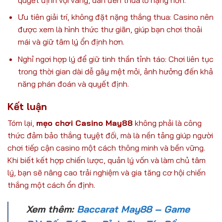
Ưu tiên giải trí, không đặt nặng thắng thua: Casino nên
được xem là hình thức thư giãn, giúp bạn chơi thoải
mái và giữ tâm lý ổn định hơn.
Nghỉ ngơi hợp lý để giữ tinh thần tỉnh táo: Chơi liên tục
trong thời gian dài dễ gây mệt mỏi, ảnh hưởng đến khả
năng phán đoán và quyết định.
Kết luận
Tóm lại,
mẹo chơi Casino May88
không phải là công
thức đảm bảo thắng tuyệt đối, mà là nền tảng giúp người
chơi tiếp cận casino một cách thông minh và bền vững.
Khi biết kết hợp chiến lược, quản lý vốn và làm chủ tâm
lý, bạn sẽ nâng cao trải nghiệm và gia tăng cơ hội chiến
thắng một cách ổn định.
Xem thêm:
Baccarat May88 – Game