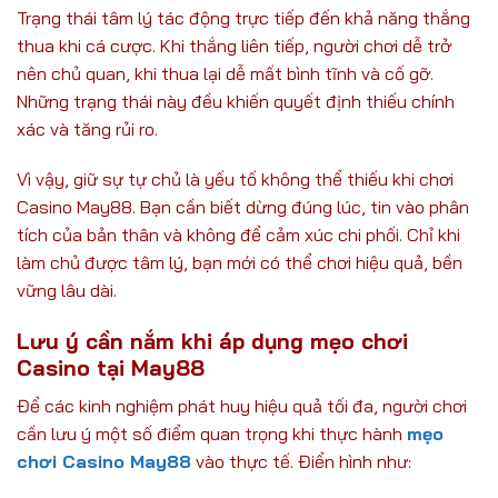
Trạng thái tâm lý tác động trực tiếp đến khả năng thắng
thua khi cá cược. Khi thắng liên tiếp, người chơi dễ trở
nên chủ quan, khi thua lại dễ mất bình tĩnh và cố gỡ.
Những trạng thái này đều khiến quyết định thiếu chính
xác và tăng rủi ro.
Vì vậy, giữ sự tự chủ là yếu tố không thể thiếu khi chơi
Casino May88. Bạn cần biết dừng đúng lúc, tin vào phân
tích của bản thân và không để cảm xúc chi phối. Chỉ khi
làm chủ được tâm lý, bạn mới có thể chơi hiệu quả, bền
vững lâu dài.
Lưu ý cần nắm khi áp dụng mẹo chơi
Casino tại May88
Để các kinh nghiệm phát huy hiệu quả tối đa, người chơi
cần lưu ý một số điểm quan trọng khi thực hành
mẹo
chơi Casino May88
vào thực tế. Điển hình như: