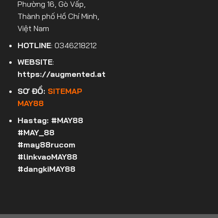
Phường 16, Gò Vấp,
Thành phố Hồ Chí Minh,
Việt Nam
HOTLINE
:
0346218212
WEBSITE
:
https://augmented.at
SƠ ĐỒ:
SITEMAP
MAY88
Hastag: #MAY88
#MAY_88
#may88rucom
#linkvaoMAY88
#dangkiMAY88