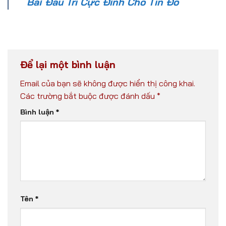
Bài Đấu Trí Cực Đỉnh Cho Tín Đồ
Để lại một bình luận
Email của bạn sẽ không được hiển thị công khai.
Các trường bắt buộc được đánh dấu
*
Bình luận
*
Tên
*