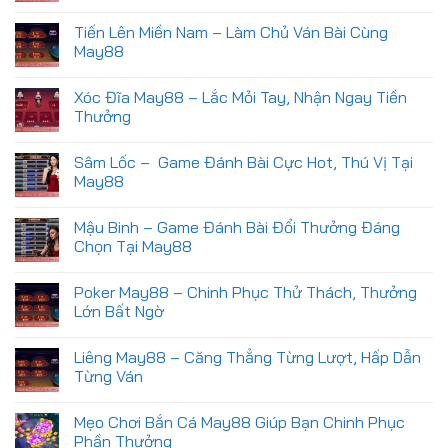
Tiến Lên Miền Nam – Làm Chủ Ván Bài Cùng
May88
Xóc Đĩa May88 – Lắc Mỏi Tay, Nhận Ngay Tiền
Thưởng
Sâm Lốc – Game Đánh Bài Cực Hot, Thú Vị Tại
May88
Mậu Binh – Game Đánh Bài Đổi Thưởng Đáng
Chọn Tại May88
Poker May88 – Chinh Phục Thử Thách, Thưởng
Lớn Bất Ngờ
Liêng May88 – Căng Thẳng Từng Lượt, Hấp Dẫn
Từng Ván
Mẹo Chơi Bắn Cá May88 Giúp Bạn Chinh Phục
Phần Thưởng