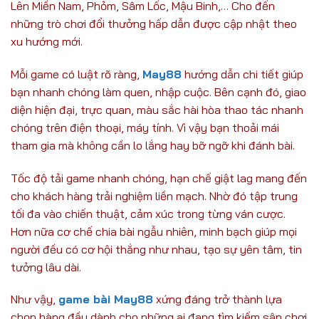
Lên Miền Nam, Phỏm, Sâm Lốc, Mậu Binh,… Cho đến
những trò chơi đổi thưởng hấp dẫn được cập nhật theo
xu hướng mới.
Mỗi game có luật rõ ràng,
May88
hướng dẫn chi tiết giúp
bạn nhanh chóng làm quen, nhập cuộc. Bên cạnh đó, giao
diện hiện đại, trực quan, màu sắc hài hòa thao tác nhanh
chóng trên điện thoại, máy tính. Vì vậy bạn thoải mái
tham gia mà không cần lo lắng hay bỡ ngỡ khi đánh bài.
Tốc độ tải game nhanh chóng, hạn chế giật lag mang đến
cho khách hàng trải nghiệm liền mạch. Nhờ đó tập trung
tối đa vào chiến thuật, cảm xúc trong từng ván cược.
Hơn nữa cơ chế chia bài ngẫu nhiên, minh bạch giúp mọi
người đều có cơ hội thắng như nhau, tạo sự yên tâm, tin
tưởng lâu dài.
Như vậy,
game bài May88
xứng đáng trở thành lựa
chọn hàng đầu dành cho những ai đang tìm kiếm sân chơi