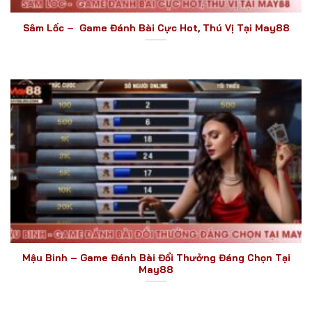
Sâm Lốc – Game Đánh Bài Cực Hot, Thú Vị Tại May88
Mậu Binh – Game Đánh Bài Đổi Thưởng Đáng Chọn Tại
May88