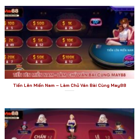
Tiến Lên Miền Nam – Làm Chủ Ván Bài Cùng May88